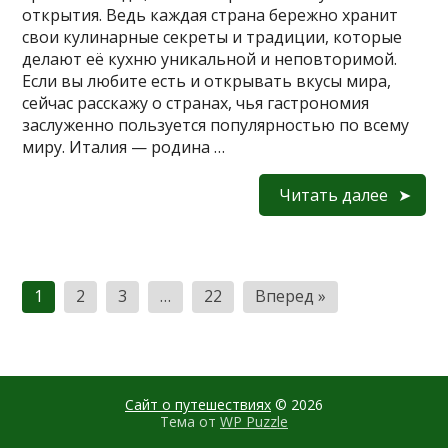
открытия. Ведь каждая страна бережно хранит
свои кулинарные секреты и традиции, которые
делают её кухню уникальной и неповторимой.
Если вы любите есть и открывать вкусы мира,
сейчас расскажу о странах, чья гастрономия
заслуженно пользуется популярностью по всему
миру. Италия — родина …
Читать далее
Пагинация
1
2
3
…
22
Вперед »
записей
Сайт о путешествиях
© 2026
Тема от
WP Puzzle