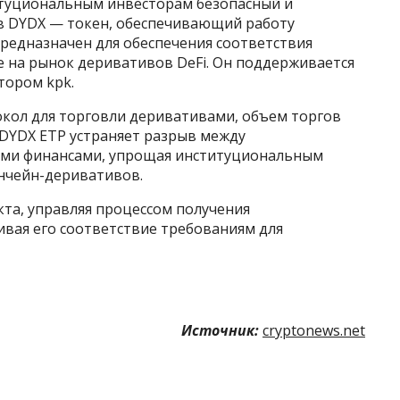
итуциональным инвесторам безопасный и
в DYDX — токен, обеспечивающий работу
предназначен для обеспечения соответствия
на рынок деривативов DeFi. Он поддерживается
тором kpk.
кол для торговли деривативами, объем торгов
s DYDX EТP устраняет разрыв между
ми финансами, упрощая институциональным
нчейн-деривативов.
кта, управляя процессом получения
ивая его соответствие требованиям для
Источник:
cryptonews.net