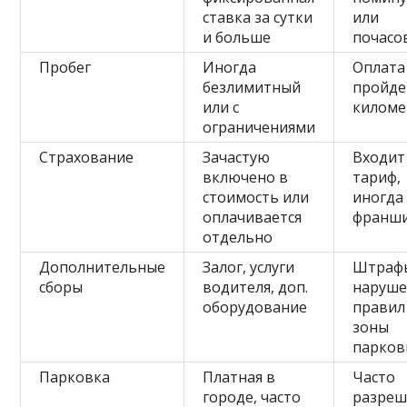
ставка за сутки
или
и больше
почасо
Пробег
Иногда
Оплата
безлимитный
пройд
или с
киломе
ограничениями
Страхование
Зачастую
Входит
включено в
тариф,
стоимость или
иногда
оплачивается
франш
отдельно
Дополнительные
Залог, услуги
Штрафы
сборы
водителя, доп.
наруше
оборудование
правил
зоны
парков
Парковка
Платная в
Часто
городе, часто
разреш