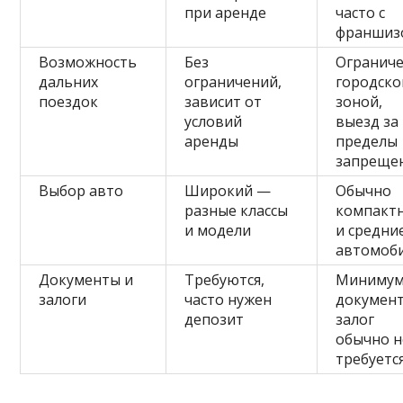
при аренде
часто с
франшиз
Возможность
Без
Огранич
дальних
ограничений,
городско
поездок
зависит от
зоной,
условий
выезд за
аренды
пределы
запреще
Выбор авто
Широкий —
Обычно
разные классы
компакт
и модели
и средни
автомоб
Документы и
Требуются,
Миниму
залоги
часто нужен
документ
депозит
залог
обычно н
требуетс