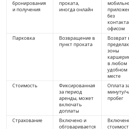
бронирования
проката,
мобильн
и получения
иногда онлайн
приложе
без
контакта
офисом
Парковка
Возвращение в
Возврат 
пункт проката
пределах
зоны
каршери
в любом
удобном
месте
Стоимость
Фиксированная
Оплата з
за период
минуту/ч
аренды, может
пробег
включать
доплаты
Страхование
Включено и
Включен
обговаривается
стоимост