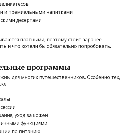
 деликатесов
ми и премиальными напитками
рскими десертами
зываются платными, поэтому стоит заранее
ть и что хотели бы обязательно попробовать.
тельные программы
жны для многих путешественников. Особенно тех,
ске.
залы
сессии
ания, уход за кожей
азличными функциями
тации по питанию