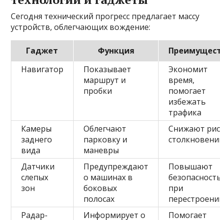
Сегодня технический прогресс предлагает массу
устройств, облегчающих вождение:
Гаджет
Функция
Преимущес
Навигатор
Показывает
Экономит
маршрут и
время,
пробки
помогает
избежать
трафика
Камеры
Облегчают
Снижают рис
заднего
парковку и
столкновени
вида
маневры
Датчики
Предупреждают
Повышают
слепых
о машинах в
безопасност
зон
боковых
при
полосах
перестроени
Радар-
Информирует о
Помогает