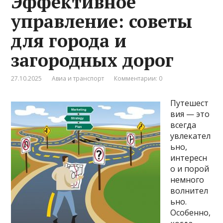
Эффективное
управление: советы
для города и
загородных дорог
27.10.2025
Авиа и транспорт
Комментарии: 0
Путешест
вия — это
всегда
увлекател
ьно,
интересн
о и порой
немного
волнител
ьно.
Особенно,