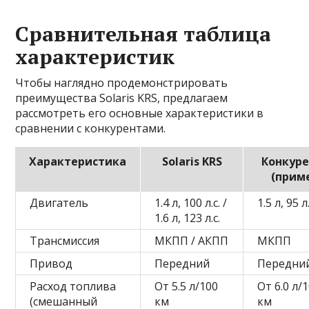
Сравнительная таблица
характеристик
Чтобы наглядно продемонстрировать
преимущества Solaris KRS, предлагаем
рассмотреть его основные характеристики в
сравнении с конкурентами.
Характеристика
Solaris KRS
Конкуре
(прим
Двигатель
1.4 л, 100 л.с. /
1.5 л, 95 л.
1.6 л, 123 л.с.
Трансмиссия
МКПП / АКПП
МКПП
Привод
Передний
Передни
Расход топлива
От 5.5 л/100
От 6.0 л/
(смешанный
км
км