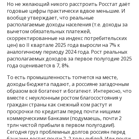
Но не желающий никого расстроить Росстат даёт
годовые цифры практически вдвое меньшие. И
вообще утверждает, что реальные
располагаемые доходы населения (т.е. доходы за
вычетом обязательных платежей,
скорректированные на индекс потребительских
цен) во II квартале 2025 года выросли на 7% к
аналогичному периоду 2024 года. Рост реальных
располагаемых доходов за первое полугодие 2025
года оценивается в 7, 8%.
То есть промышленность топчется на месте,
доходы бюджета падают, а россияне загадочным
образом всё богатеют и богатеют. Интересно, что
вместе с неуклонным ростом благосостояния у
граждан страны как снежный ком растут и
просрочки по кредитам перед почти нищими
коммерческими банками (подумаешь, почти 2
трлн чистой прибыли в первом полугодии!).
Сегодня груз проблемных долгов россиян перед
банками достиг почти 2, 2 трлн рублей. Или почти