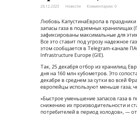
28.12.2025
Новости
Комментарии: 0
Любовь КапустинаЕвропа в праздники
запасы газа в подземных хранилищах (ПХГ
зафиксированы максимальные для этих 
Все это ставит под угрозу надежное г
этом сообщается в Telegram-канале ПА
Infrastructure Europe (GIE).
Так, 25 декабря отбор из хранилищ Е
дня на 160 млн кубометров. Это сопост
декабре в среднем за сутки во всей Ф
европейцы используют меньше газа, че
«Быстрое уменьшение запасов газа в 
снижению их производительности и ст
потребителей в период холодов», — о