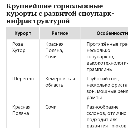
Крупнейшие горнолыжные
курорты с развитой сноупарк-
инфраструктурой
Курорт
Регион
Особенност
Роза
Красная
Протяжённые тра
Хутор
Поляна,
несколько
Сочи
сноупарков,
высокотехнологи
трамплины
Шерегеш
Кемеровская
Глубокий снег,
область
несколько фриста
зон, мощные рей
рампы
Красная
Сочи
Разнообразие
Поляна
склонов, отлично
подходит для
развития трюков