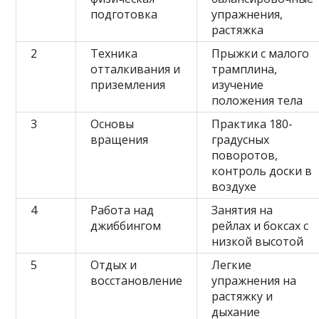
подготовка
упражнения,
растяжка
2
Техника
Прыжки с малого
отталкивания и
трамплина,
приземления
изучение
положения тела
3
Основы
Практика 180-
вращения
градусных
поворотов,
контроль доски в
воздухе
4
Работа над
Занятия на
джиббингом
рейлах и боксах с
низкой высотой
5
Отдых и
Легкие
восстановление
упражнения на
растяжку и
дыхание