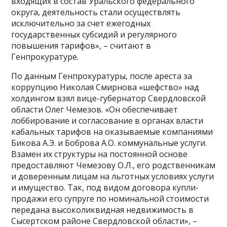
входящих в состав Уральского федерального
округа, деятельность стали осуществлять
исключительно за счет ежегодных
государственных субсидий и регулярного
повышения тарифов», – считают в
Генпрокуратуре.
По данным Генпрокуратуры, после ареста за
коррупцию Николая Смирнова «шефство» над
холдингом взял вице-губернатор Свердловской
области Олег Чемезов. «Он обеспечивает
лоббирование и согласование в органах власти
кабальных тарифов на оказываемые компаниями
Бикова А.Э. и Боброва А.О. коммунальные услуги.
Взамен их структуры на постоянной основе
предоставляют Чемезову О.Л., его родственникам
и доверенным лицам на льготных условиях услуги
и имущество. Так, под видом договора купли-
продажи его супруге по номинальной стоимости
передана высоколиквидная недвижимость в
Сысертском районе Свердловской области», –