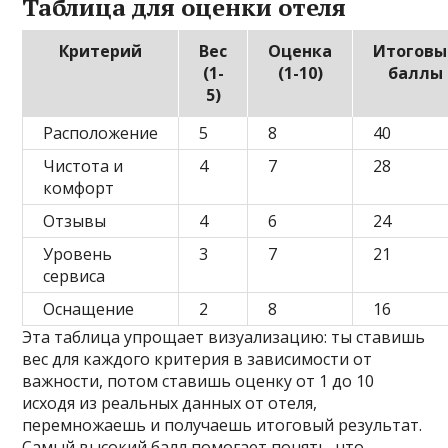
Таблица для оценки отеля
Критерий
Вес
Оценка
Итоговы
(1-
(1-10)
баллы
5)
Расположение
5
8
40
Чистота и
4
7
28
комфорт
Отзывы
4
6
24
Уровень
3
7
21
сервиса
Оснащение
2
8
16
Эта таблица упрощает визуализацию: ты ставишь
вес для каждого критерия в зависимости от
важности, потом ставишь оценку от 1 до 10
исходя из реальных данных от отеля,
перемножаешь и получаешь итоговый результат.
Самый высокий балл помогает понять, что