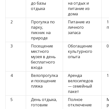
до базы
на отдых и
отдыха
питание из
дома
2
Прогулка по
Питание из
1
парку,
личного
пикник на
запаса
природе
3
Посещение
Обогащение
0
местного
культурного
музея в день
опыта
бесплатного
входа
4
Велопрогулка
Аренда
1
и посещение
велосипедов
пляжа
— семейный
пакет
5
День отдыха,
Полное
готовим
отключение
р