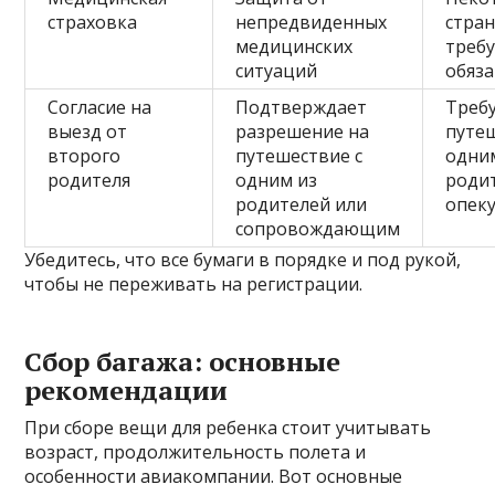
страховка
непредвиденных
стра
медицинских
треб
ситуаций
обяза
Согласие на
Подтверждает
Требу
выезд от
разрешение на
путе
второго
путешествие с
одни
родителя
одним из
роди
родителей или
опек
сопровождающим
Убедитесь, что все бумаги в порядке и под рукой,
чтобы не переживать на регистрации.
Сбор багажа: основные
рекомендации
При сборе вещи для ребенка стоит учитывать
возраст, продолжительность полета и
особенности авиакомпании. Вот основные