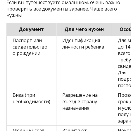
Если вы путешествуете с малышом, очень важно
проверить все документы заранее. Чаще всего
нужны:
Документ
Для чего нужен
Осо
Паспорт или
Идентификация
Для 
свидетельство
личности ребенка
до 14
о рождении
всего
требу
свиде
Для
подр
паспо
Виза (при
Разрешение на
Пров
необходимости)
въезд в страну
срок 
назначения
и усл
полу
заран
Медицинская
Защита от
Неко