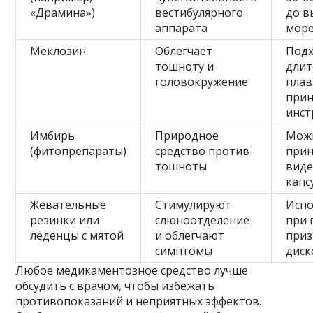
«Драмина»)
вестибулярного
до в
аппарата
мор
Меклозин
Облегчает
Подх
тошноту и
длит
головокружение
плав
прин
инст
Имбирь
Природное
Мож
(фитопрепараты)
средство против
прин
тошноты
виде
капс
Жевательные
Стимулируют
Испо
резинки или
слюноотделение
при 
леденцы с мятой
и облегчают
приз
симптомы
дис
Любое медикаментозное средство лучше
обсудить с врачом, чтобы избежать
противопоказаний и неприятных эффектов.