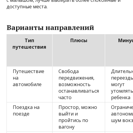
с малышом, лучше выбирать более спокойные и
доступные места.
Варианты направлений
Тип
Плюсы
Мину
путешествия
Путешествие
Свобода
Длитель
на
передвижения,
переезд
автомобиле
возможность
могут
останавливаться
утомлят
часто
ребенка
Поездка на
Простор, можно
Огранич
поезде
выйти и
автоном
пройтись по
шум вок
вагону