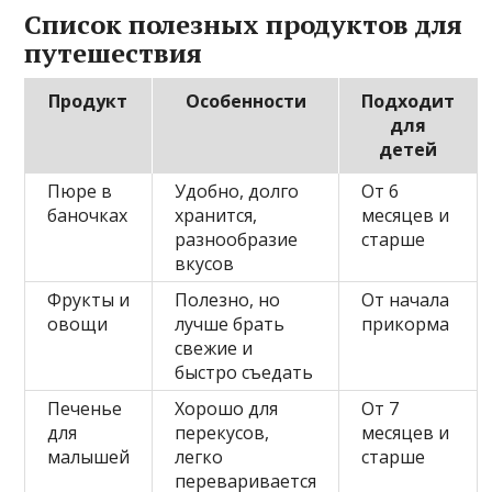
Список полезных продуктов для
путешествия
Продукт
Особенности
Подходит
для
детей
Пюре в
Удобно, долго
От 6
баночках
хранится,
месяцев и
разнообразие
старше
вкусов
Фрукты и
Полезно, но
От начала
овощи
лучше брать
прикорма
свежие и
быстро съедать
Печенье
Хорошо для
От 7
для
перекусов,
месяцев и
малышей
легко
старше
переваривается