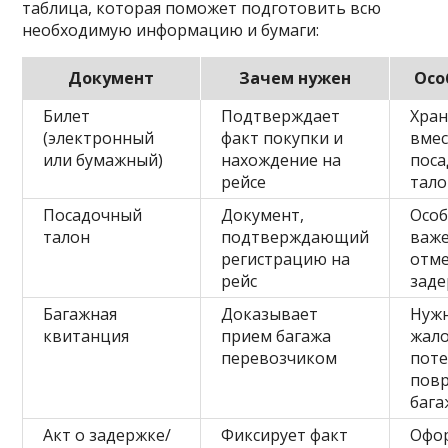
таблица, которая поможет подготовить всю
необходимую информацию и бумаги:
Документ
Зачем нужен
Осо
Билет
Подтверждает
Хра
(электронный
факт покупки и
вмес
или бумажный)
нахождение на
пос
рейсе
тал
Посадочный
Документ,
Осо
талон
подтверждающий
важе
регистрацию на
отме
рейс
заде
Багажная
Доказывает
Нуж
квитанция
прием багажа
жало
перевозчиком
пот
пов
бага
Акт о задержке/
Фиксирует факт
Офо