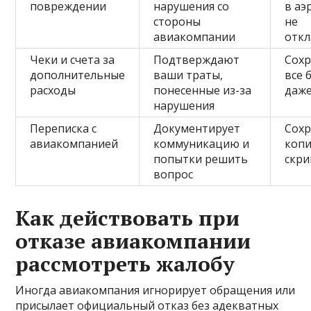
повреждении
нарушения со
в аэ
стороны
не
авиакомпании
откл
Чеки и счета за
Подтверждают
Сохр
дополнительные
ваши траты,
все 
расходы
понесенные из-за
даже
нарушения
Переписка с
Документирует
Сохр
авиакомпанией
коммуникацию и
копи
попытки решить
скр
вопрос
Как действовать при
отказе авиакомпании
рассмотреть жалобу
Иногда авиакомпания игнорирует обращения или
присылает официальный отказ без адекватных