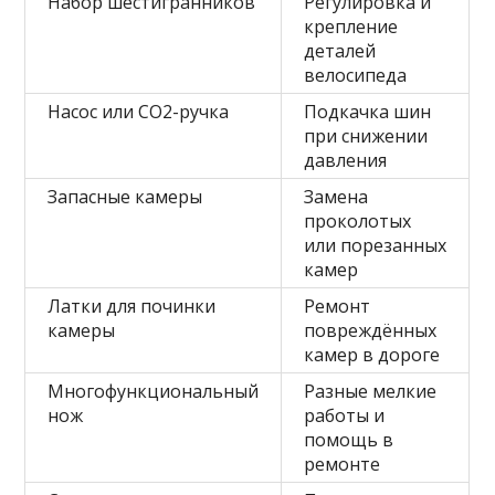
Набор шестигранников
Регулировка и
крепление
деталей
велосипеда
Насос или CO2-ручка
Подкачка шин
при снижении
давления
Запасные камеры
Замена
проколотых
или порезанных
камер
Латки для починки
Ремонт
камеры
повреждённых
камер в дороге
Многофункциональный
Разные мелкие
нож
работы и
помощь в
ремонте