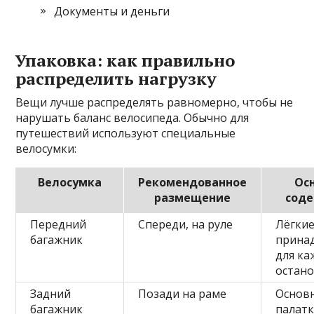
Документы и деньги
Упаковка: как правильно
распределить нагрузку
Вещи лучше распределять равномерно, чтобы не
нарушать баланс велосипеда. Обычно для
путешествий используют специальные
велосумки:
Велосумка
Рекомендованное
Ос
размещение
сод
Передний
Спереди, на руле
Лёгкие
багажник
прина
для к
остан
Задний
Позади на раме
Основн
багажник
палатк