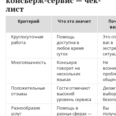
консьерж-сервис — чек-
лист
Критерий
Что это значит
По
ва
Круглосуточная
Помощь
Это сп
работа
доступна в
вас в
любое время
экстр
суток
ситуа
Многоязычность
Консьерж
Не
говорит на
возни
нескольких
пробл
языках
обще
Положительные
Гости отмечают
Делае
отзывы
высокий
выбор
уровень сервиса
безоп
Разнообразие
Помощь в
Вы
услуг
разных сферах —
получ