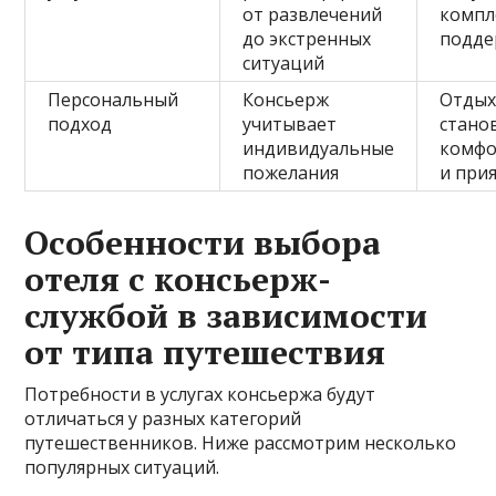
от развлечений
компл
до экстренных
подде
ситуаций
Персональный
Консьерж
Отды
подход
учитывает
стано
индивидуальные
комфо
пожелания
и при
Особенности выбора
отеля с консьерж-
службой в зависимости
от типа путешествия
Потребности в услугах консьержа будут
отличаться у разных категорий
путешественников. Ниже рассмотрим несколько
популярных ситуаций.