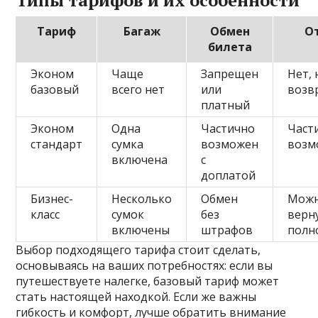
Типы тарифов и их особенности
Тариф
Багаж
Обмен
О
билета
Эконом
Чаще
Запрещен
Нет, 
базовый
всего нет
или
возв
платный
Эконом
Одна
Частично
Част
стандарт
сумка
возможен
возм
включена
с
доплатой
Бизнес-
Несколько
Обмен
Мож
класс
сумок
без
верн
включены
штрафов
полн
Выбор подходящего тарифа стоит сделать,
основываясь на ваших потребностях: если вы
путешествуете налегке, базовый тариф может
стать настоящей находкой. Если же важны
гибкость и комфорт, лучше обратить внимание