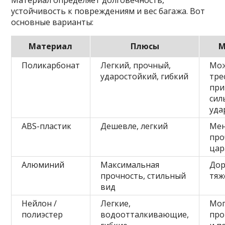
Материал определяет долговечность,
устойчивость к повреждениям и вес багажа. Вот
основные варианты:
Материал
Плюсы
М
Поликарбонат
Легкий, прочный,
Мо
ударостойкий, гибкий
тре
при
сил
уда
ABS-пластик
Дешевле, легкий
Ме
про
цар
Алюминий
Максимальная
Дор
прочность, стильный
тяж
вид
Нейлон /
Легкие,
Мог
полиэстер
водоотталкивающие,
про