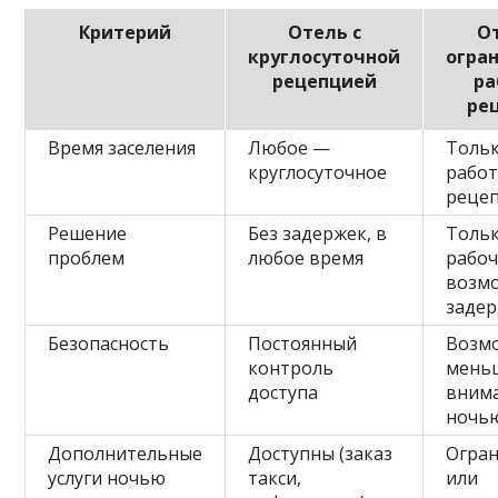
Критерий
Отель с
От
круглосуточной
огра
рецепцией
ра
ре
Время заселения
Любое —
Тольк
круглосуточное
рабо
реце
Решение
Без задержек, в
Тольк
проблем
любое время
рабоч
возм
заде
Безопасность
Постоянный
Возм
контроль
мень
доступа
вним
ночь
Дополнительные
Доступны (заказ
Огра
услуги ночью
такси,
или