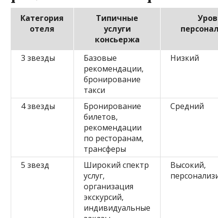
Категория
Типичные
Уров
отеля
услуги
персона
консьержа
3 звезды
Базовые
Низкий
рекомендации,
бронирование
такси
4 звезды
Бронирование
Средний
билетов,
рекомендации
по ресторанам,
трансферы
5 звезд
Широкий спектр
Высокий,
услуг,
персонализ
организация
экскурсий,
индивидуальные