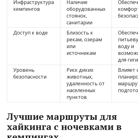
Инфраструктура
Наличие
Обеспе
кемпингов
оборудованных
комфор
стоянок,
безопас
санитарии
Доступ к воде
Близость к
Обеспе
рекам, озерам
питьев
или
воду и
источникам
возмож
для гиг
Уровень
Риск диких
Влияет 
безопасности
животных,
планир
удаленность от
маршру
населенных
подгот
пунктов
Лучшие маршруты для
хайкинга с ночевками в
кемпингах