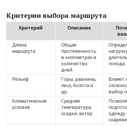
Критерии выбора маршрута
Критерий
Описание
Поч
важ
Длина
Общая
Опреде
маршрута
протяженность
нагрузк
в километрах и
длител
количество
похода
дней
Рельеф
Горы, равнины,
Влияет 
леса, болота и
сложнос
др.
выбор 
Климатические
Средняя
Позвол
условия
температура,
подгот
осадки, ветер
одежду 
снаряж