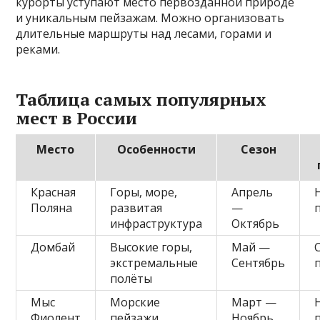
курорты уступают место первозданной природе
и уникальным пейзажам. Можно организовать
длительные маршруты над лесами, горами и
реками.
Таблица самых популярных
мест в России
Место
Особенности
Сезон
Красная
Горы, море,
Апрель
Поляна
развитая
—
инфраструктура
Октябрь
Домбай
Высокие горы,
Май —
экстремальные
Сентябрь
полёты
Мыс
Морские
Март —
Фиолент
пейзажи,
Ноябрь