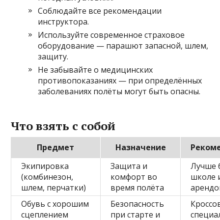
Соблюдайте все рекомендации
инструктора.
Используйте современное страховое
оборудование — парашют запасной, шлем,
защиту.
Не забывайте о медицинских
противопоказаниях — при определённых
заболеваниях полёты могут быть опасны.
Что взять с собой
Предмет
Назначение
Реком
Экипировка
Защита и
Лучше 
(комбинезон,
комфорт во
школе 
шлем, перчатки)
время полёта
арендо
Обувь с хорошим
Безопасность
Кроссо
сцеплением
при старте и
специа