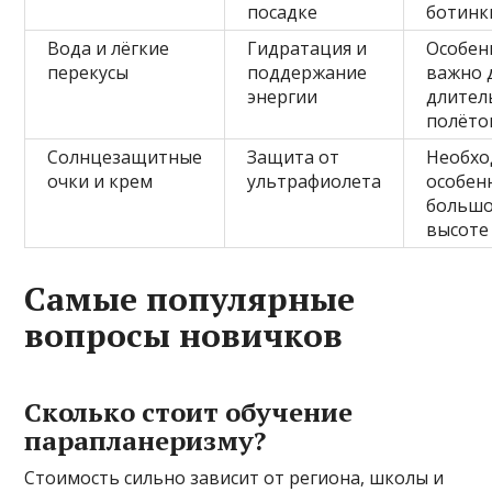
посадке
ботинк
Вода и лёгкие
Гидратация и
Особен
перекусы
поддержание
важно 
энергии
длител
полёто
Солнцезащитные
Защита от
Необх
очки и крем
ультрафиолета
особен
больш
высоте
Самые популярные
вопросы новичков
Сколько стоит обучение
парапланеризму?
Стоимость сильно зависит от региона, школы и