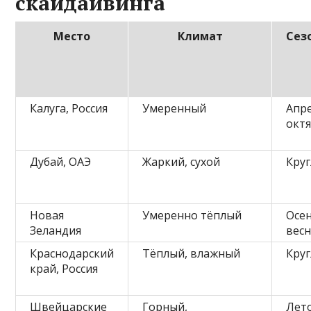
скайдайвинга
Место
Климат
Сез
Калуга, Россия
Умеренный
Апр
окт
Дубай, ОАЭ
Жаркий, сухой
Круг
Новая
Умеренно тёплый
Осе
Зеландия
вес
Краснодарский
Тёплый, влажный
Круг
край, Россия
Швейцарские
Горный,
Лет