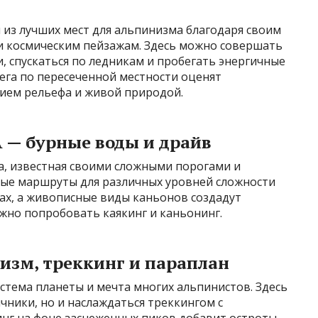
 из лучших мест для альпинизма благодаря своим
и космическим пейзажам. Здесь можно совершать
, спускаться по ледникам и пробегать энергичные
бега по пересеченной местности оценят
ием рельефа и живой природой.
 — бурные воды и драйв
а, известная своими сложными порогами и
ые маршруты для различных уровней сложности
вах, а живописные виды каньонов создадут
жно попробовать каякинг и каньонинг.
изм, треккинг и параплан
истема планеты и мечта многих альпинистов. Здесь
ники, но и наслаждаться треккингом с
нг на фоне заснеженных пиков добавит остроты