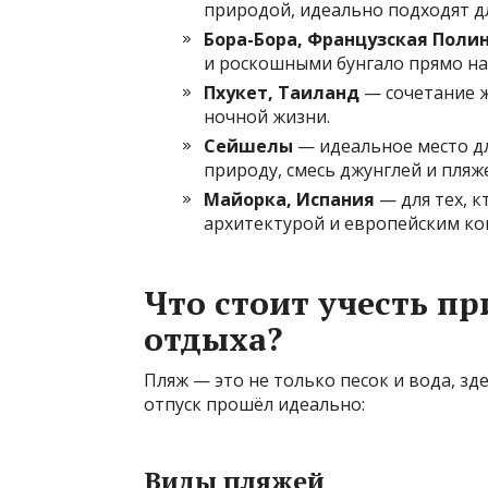
природой, идеально подходят д
Бора-Бора, Французская Поли
и роскошными бунгало прямо на
Пхукет, Таиланд
— сочетание ж
ночной жизни.
Сейшелы
— идеальное место дл
природу, смесь джунглей и пляж
Майорка, Испания
— для тех, к
архитектурой и европейским к
Что стоит учесть п
отдыха?
Пляж — это не только песок и вода, з
отпуск прошёл идеально:
Виды пляжей