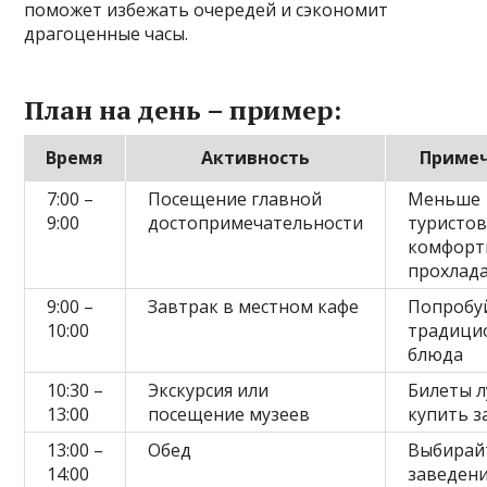
поможет избежать очередей и сэкономит
драгоценные часы.
План на день – пример:
Время
Активность
Приме
7:00 –
Посещение главной
Меньше
9:00
достопримечательности
туристов
комфорт
прохлад
9:00 –
Завтрак в местном кафе
Попробу
10:00
традици
блюда
10:30 –
Экскурсия или
Билеты 
13:00
посещение музеев
купить з
13:00 –
Обед
Выбирай
14:00
заведени