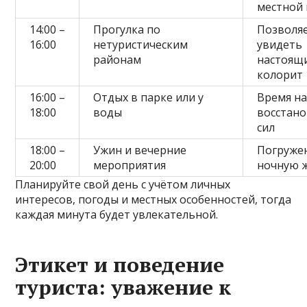
местной 
14:00 –
Прогулка по
Позволя
16:00
нетуристическим
увидеть
районам
настоящ
колорит
16:00 –
Отдых в парке или у
Время н
18:00
воды
восстан
сил
18:00 –
Ужин и вечерние
Погруже
20:00
мероприятия
ночную 
Планируйте свой день с учётом личных
интересов, погоды и местных особенностей, тогда
каждая минута будет увлекательной.
Этикет и поведение
туриста: уважение к