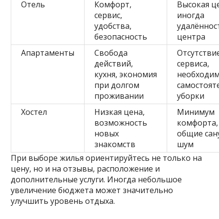
Отель
Комфорт,
Высокая ц
сервис,
иногда
удобства,
удалённос
безопасность
центра
Апартаменты
Свобода
Отсутстви
действий,
сервиса,
кухня, экономия
необходи
при долгом
самостоят
проживании
уборки
Хостел
Низкая цена,
Минимум
возможность
комфорта,
новых
общие сан
знакомств
шум
При выборе жилья ориентируйтесь не только на
цену, но и на отзывы, расположение и
дополнительные услуги. Иногда небольшое
увеличение бюджета может значительно
улучшить уровень отдыха.