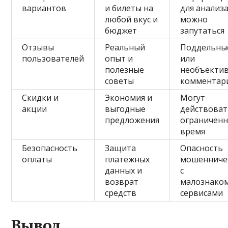
вариантов
и билеты на
для анализа
любой вкус и
можно
бюджет
запутаться
Отзывы
Реальный
Поддельны
пользователей
опыт и
или
полезные
необъекти
советы
комментар
Скидки и
Экономия и
Могут
акции
выгодные
действова
предложения
ограничен
время
Безопасность
Защита
Опасность
оплаты
платежных
мошенниче
данных и
с
возврат
малознако
средств
сервисами
Вывод