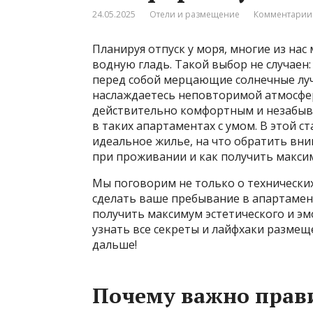
24.05.2025
Отели и размещение
Комментарии:
Планируя отпуск у моря, многие из на
водную гладь. Такой выбор не случаен:
перед собой мерцающие солнечные лучи
наслаждаетесь неповторимой атмосфер
действительно комфортным и незабыв
в таких апартаментах с умом. В этой с
идеальное жилье, на что обратить вн
при проживании и как получить максим
Мы поговорим не только о технических
сделать ваше пребывание в апартаме
получить максимум эстетического и эм
узнать все секреты и лайфхаки размещ
дальше!
Почему важно прав