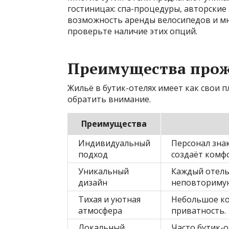
гостиницах: спа-процедуры, авторские 
возможность аренды велосипедов и мно
проверьте наличие этих опций.
Преимущества прож
Жильё в бутик-отелях имеет как свои п
обратить внимание.
Преимущества
Индивидуальный
Персонал знак
подход
создаёт комф
Уникальный
Каждый отель 
дизайн
неповторимую
Тихая и уютная
Небольшое ко
атмосфера
приватность.
Локальный
Часто бутик-о