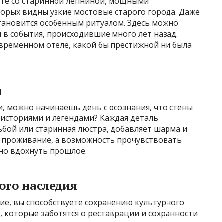
ате со старинной лепниной, мощными
орых видны узкие мостовые старого города. Даже
тановится особенным ритуалом. Здесь можно
я в события, происходившие много лет назад.
временном отеле, какой бы престижной ни была
ы
и, можно начинаешь день с осознания, что стены
историями и легендами? Каждая деталь
зьбой или старинная люстра, добавляет шарма и
о проживание, а возможность прочувствовать
но вдохнуть прошлое.
ого наследия
ие, вы способствуете сохранению культурного
 которые заботятся о реставрации и сохранности