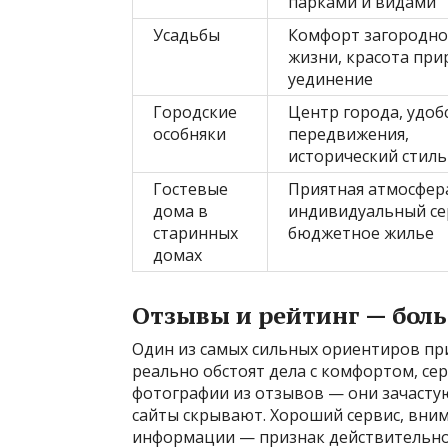
парками и видами
Усадьбы
Комфорт загородн
жизни, красота при
уединение
Городские
Центр города, удоб
особняки
передвижения,
исторический стиль
Гостевые
Приятная атмосфер
дома в
индивидуальный се
старинных
бюджетное жилье
домах
Отзывы и рейтинг — бол
Один из самых сильных ориентиров при
реально обстоят дела с комфортом, се
фотографии из отзывов — они зачаст
сайты скрывают. Хороший сервис, вним
информации — признак действительно 