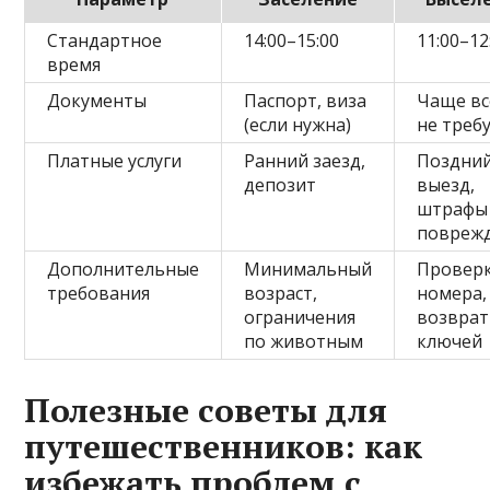
Стандартное
14:00–15:00
11:00–12
время
Документы
Паспорт, виза
Чаще вс
(если нужна)
не треб
Платные услуги
Ранний заезд,
Поздни
депозит
выезд,
штрафы
повреж
Дополнительные
Минимальный
Провер
требования
возраст,
номера,
ограничения
возврат
по животным
ключей
Полезные советы для
путешественников: как
избежать проблем с