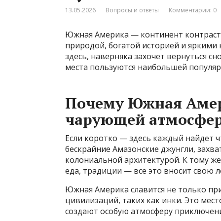
13.05.2026
Вопросы и ответы
Комментарии: 0
Южная Америка — континент контрасто
природой, богатой историей и яркими 
здесь, наверняка захочет вернуться сн
места пользуются наибольшей популяр
Почему Южная Амери
чарующей атмосфер
Если коротко — здесь каждый найдет ч
бескрайние Амазонские джунгли, захв
колониальной архитектурой. К тому же
еда, традиции — все это вносит свою л
Южная Америка славится не только пр
цивилизаций, таких как инки. Это мест
создают особую атмосферу приключени