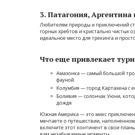
3. Патагония, Аргентина
Любителям природы и приключений сто
горных хребтов и кристально чистых 
идеальное место для трекинга и прос
Что еще привлекает тур
Амазонка — самый большой троп
фауной.
Колумбия — город Картахена с 
Боливия — солончак Уюни, кото
дождя.
Южная Америка — это микс приключени
мечтаете о путешествии, наполненном
включите этот континент в свои планы
вам незабываемые моменты.