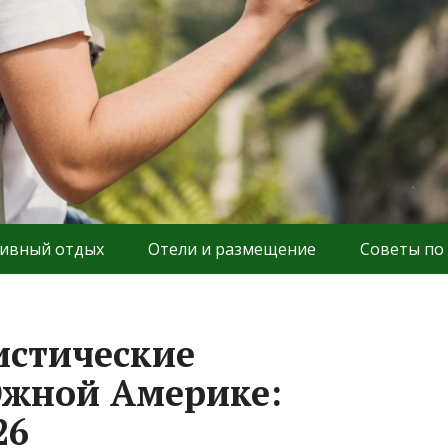
ивный отдых
Отели и размещение
Советы по
истические
Южной Америке:
26