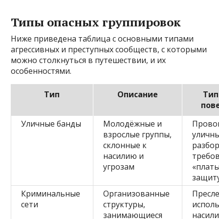
Типы опасных группировок
Ниже приведена таблица с основными типами
агрессивных и преступных сообществ, с которыми
можно столкнуться в путешествии, и их
особенностями.
Тип
Описание
Тип
пов
Уличные банды
Молодёжные и
Прово
взрослые группы,
уличн
склонные к
разбор
насилию и
требо
угрозам
«платы
защит
Криминальные
Организованные
Пресл
сети
структуры,
испол
занимающиеся
насили