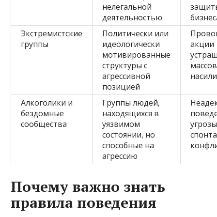
нелегальной
защит
деятельностью
бизнес
Экстремистские
Политически или
Прово
группы
идеологически
акции
мотивированные
устраш
структуры с
массо
агрессивной
насил
позицией
Алкоголики и
Группы людей,
Неаде
бездомные
находящихся в
повед
сообщества
уязвимом
угрозы
состоянии, но
спонт
способные на
конфл
агрессию
Почему важно знать
правила поведения