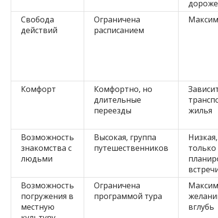
дорож
Свобода
Ограничена
Максим
действий
расписанием
Комфорт
Комфортно, но
Зависи
длительные
трансп
переезды
жилья
Возможность
Высокая, группа
Низкая,
знакомства с
путешественников
только
людьми
планир
встреч
Возможность
Ограничена
Максим
погружения в
программой тура
желани
местную
вглубь
культуру