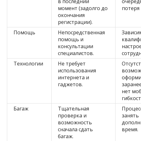
в последний
очередя
момент (задолго до
потеря
окончания
регистрации).
Помощь
Непосредственная
Зависи
помощь и
квалиф
консультации
настро
специалистов.
сотруд
Технологии
Не требует
Отсутс
использования
возмож
интернета и
оформ
гаджетов.
заране
нет мо
гибкост
Багаж
Тщательная
Процес
проверка и
занять
возможность
дополн
сначала сдать
время.
багаж.