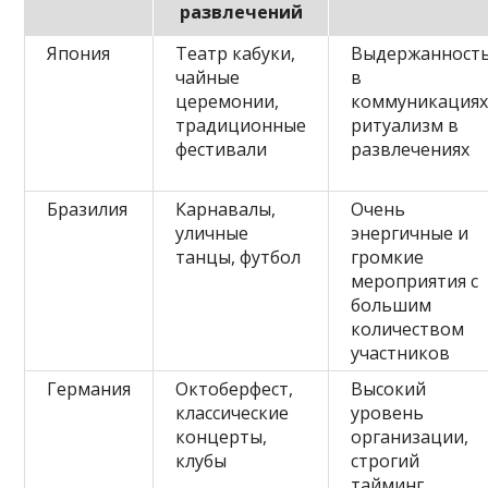
развлечений
Япония
Театр кабуки,
Выдержанност
чайные
в
церемонии,
коммуникациях
традиционные
ритуализм в
фестивали
развлечениях
Бразилия
Карнавалы,
Очень
уличные
энергичные и
танцы, футбол
громкие
мероприятия с
большим
количеством
участников
Германия
Октоберфест,
Высокий
классические
уровень
концерты,
организации,
клубы
строгий
тайминг