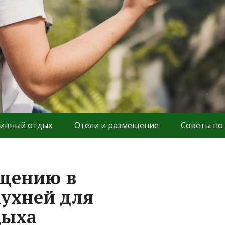
ивный отдых
Отели и размещение
Советы по
ещению в
кухней для
дыха