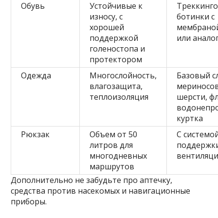
Обувь
Устойчивые к
Треккинг
износу, с
ботинки с
хорошей
мембраной
поддержкой
или анало
голеностопа и
протектором
Одежда
Многослойность,
Базовый с
влагозащита,
мериносо
теплоизоляция
шерсти, фл
водонепр
куртка
Рюкзак
Объем от 50
С системо
литров для
поддержки
многодневных
вентиляци
маршрутов
Дополнительно не забудьте про аптечку,
средства против насекомых и навигационные
приборы.