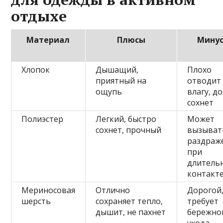
отдыхе
Материал
Плюсы
Мину
Хлопок
Дышащий,
Плохо
приятный на
отводит
ощупь
влагу, д
сохнет
Полиэстер
Легкий, быстро
Может
сохнет, прочный
вызыват
раздраж
при
длитель
контакт
Мериносовая
Отлично
Дорогой
шерсть
сохраняет тепло,
требует
дышит, не пахнет
бережно