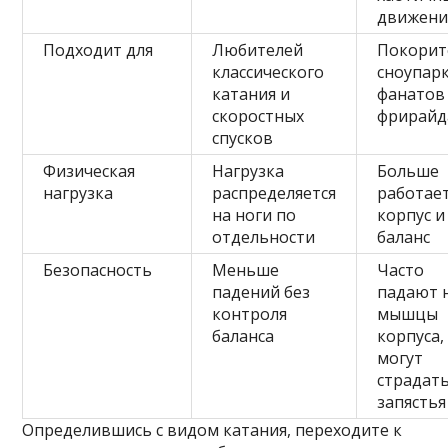
движен
Подходит для
Любителей
Покорит
классического
сноупар
катания и
фанатов
скоростных
фрирайд
спусков
Физическая
Нагрузка
Больше
нагрузка
распределяется
работае
на ноги по
корпус и
отдельности
баланс
Безопасность
Меньше
Часто
падений без
падают 
контроля
мышцы
баланса
корпуса,
могут
страдат
запястья
Определившись с видом катания, переходите к