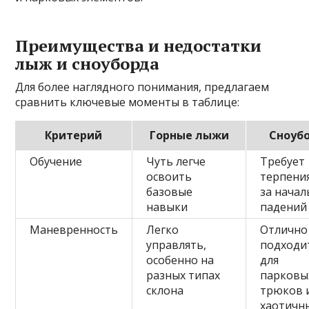
Преимущества и недостатки
лыж и сноуборда
Для более наглядного понимания, предлагаем
сравнить ключевые моменты в таблице:
Критерий
Горные лыжи
Сноуб
Обучение
Чуть легче
Требует
освоить
терпения
базовые
за нача
навыки
падений
Маневренность
Легко
Отлично
управлять,
подходи
особенно на
для
разных типах
парковы
склона
трюков 
хаотичн