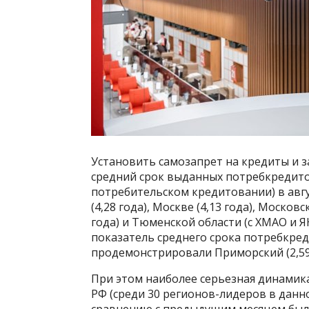
Установить самозапрет на кредиты и
средний срок выданных потребкредитов
потребительском кредитовании) в авгу
(4,28 года), Москве (4,13 года), Московс
года) и Тюменской области (с ХМАО и Я
показатель среднего срока потребкред
продемонстрировали Приморский (2,59 г
При этом наиболее серьезная динамика
РФ (среди 30 регионов-лидеров в данно
сравнению с предыдущим месяцем была