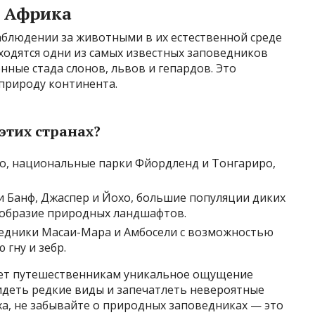
я Африка
аблюдении за животными в их естественной среде
ходятся одни из самых известных заповедников
нные стада слонов, львов и гепардов. Это
природу континента.
этих странах?
о, национальные парки Фйордленд и Тонгариро,
 Банф, Джаспер и Йохо, большие популяции диких
образие природных ландшафтов.
едники Масаи-Мара и Амбосели с возможностью
гну и зебр.
агает путешественникам уникальное ощущение
идеть редкие виды и запечатлеть невероятные
а, не забывайте о природных заповедниках — это