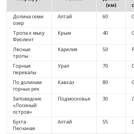
(км)
Долина семи
Алтай
60
озер
Тропа к мысу
Крым
40
Фиолент
Лесные
Карелия
50
тропы
Горные
Урал
70
перевалы
По долинам
Кавказ
80
горных рек
Заповедник
Подмосковье
30
«Лосиный
остров»
Бухта
Алтай
55
Песчаная