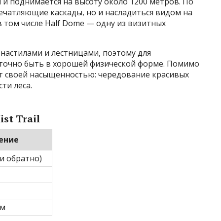
и поднимается на высоту около 1200 метров. По
ечатляющие каскады, но и насладиться видом на
 том числе Half Dome — одну из визитных
 настилами и лестницами, поэтому для
точно быть в хорошей физической форме. Помимо
т своей насыщенностью: чередование красивых
ти леса.
st Trail
ение
 и обратно)
 м