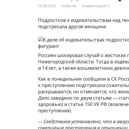
15.09.2025
Новости
Комментарии: 0
Подростков к издевательствам над пе
подстрекала другая женщина
Россиян шокировал случай о жестоких 
Нижегородской области. Тогда в издев
и 14 лет, а также восьмилетнюю девочк
Как в понедельник сообщили в СК Росс
к преступлению подстрекала сожитель
раскрываются, но отмечается, что жен
Дело заведено по двум статьям — стат
здоровью) и статье 150 УК РФ (вовле
преступления).
— Следствием установлено, что в авгус
совершение преступления в отношении п