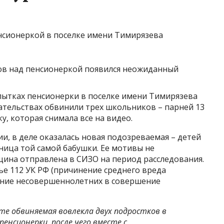
нсионеркой в поселке имени Тимирязева
пытках пенсионерки в поселке имени Тимирязева
ательствах обвинили трех школьников – парней 13
у, которая снимала все на видео.
ии, в деле оказалась новая подозреваемая – детей
ница той самой бабушки. Ее мотивы не
щина отправлена в СИЗО на период расследования.
ье 112 УК РФ (причинение среднего вреда
чение несовершеннолетних в совершение
те обвиняемая вовлекла двух подростков в
енсионерки, после чего вместе с