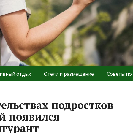
ивный отдых
Отели и размещение
Советы по
тельствах подростков
й появился
гурант